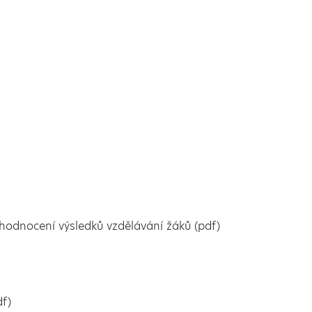
ro hodnocení výsledků vzdělávání žáků (pdf)
f)