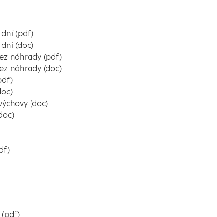
 dní (pdf)
 dní (doc)
bez náhrady (pdf)
bez náhrady (doc)
pdf)
doc)
výchovy (doc)
doc)
df)
(pdf)