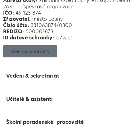
Adresa školy:
Základní škola Louny, Prokopa Holého
2632, příspěvková organizace
IČO:
49 123 874
Zřizovatel:
město Louny
Číslo účtu:
331063874/0300
REDIZO:
600082873
ID datové schránky:
i27wiet
všechny kontakty
Vedení & sekretariát
Učitelé & asistenti
Školní poradenské pracoviště