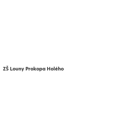
ZŠ Louny Prokopa Holého
Vytvořeno
Školalokou
2024
Prohlášení o přístupnosti