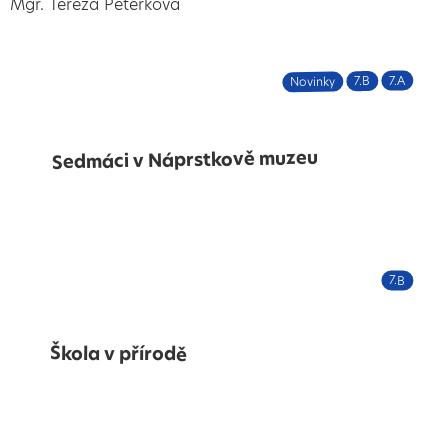
Mgr. Tereza Peterková
7.A
7.B
Novinky
Sedmáci v Náprstkově muzeu
7.B
Škola v přírodě