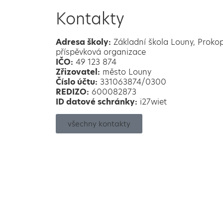
Kontakty
Adresa školy:
Základní škola Louny, Proko
příspěvková organizace
IČO:
49 123 874
Zřizovatel:
město Louny
Číslo účtu:
331063874/0300
REDIZO:
600082873
ID datové schránky:
i27wiet
všechny kontakty