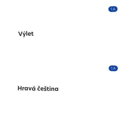
1.A
Výlet
1.A
Hravá čeština