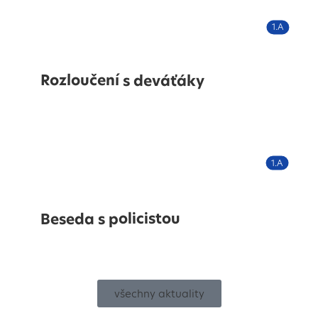
1.A
Rozloučení s deváťáky
1.A
Beseda s policistou
všechny aktuality