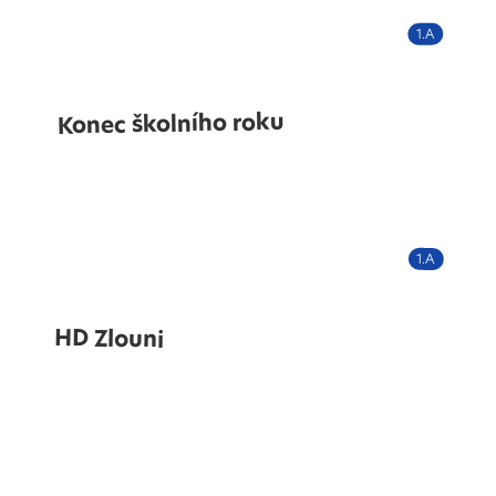
1.A
Konec školního roku
1.A
HD Zlouni