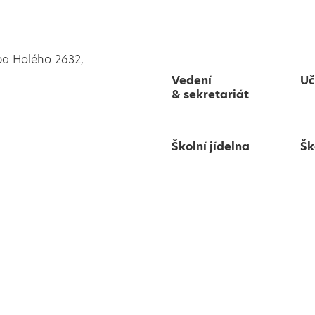
pa Holého 2632,
Vedení
Uč
& sekretariát
Školní jídelna
Šk