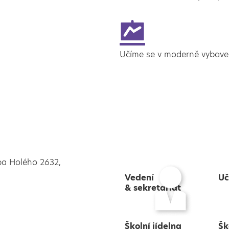
Učíme se v moderně vybav
pa Holého 2632,
Vedení
Uč
& sekretariát
Školní jídelna
Šk