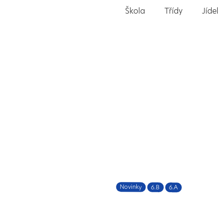
Škola
Třídy
Jíde
Novinky
6.B
6.A