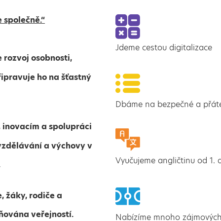
 společně.“
Jdeme cestou digitalizace
 rozvoj osobnosti,
ipravuje ho na šťastný
Dbáme na bezpečné a přátel
 inovacím a spolupráci
vzdělávání a výchovy v
Vyučujeme angličtinu od 1. 
.
, žáky, rodiče a
ňována veřejností.
Nabízíme mnoho zájmových 