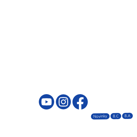
8.A
8.C
Novinky