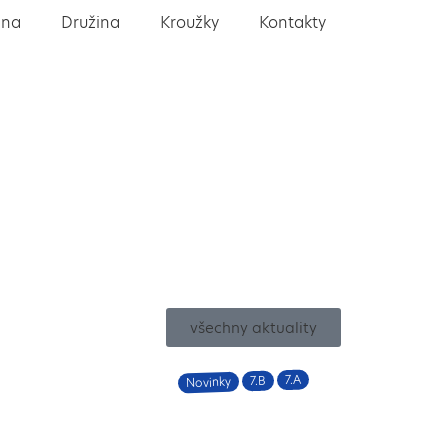
lna
Družina
Kroužky
Kontakty
všechny aktuality
7.A
7.B
Novinky