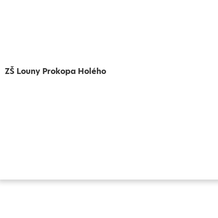
ZŠ Louny Prokopa Holého
Vytvořeno
Školalokou
2024
Prohlášení o přístupnosti