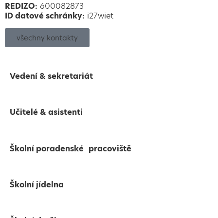
REDIZO:
600082873
ID datové schránky:
i27wiet
všechny kontakty
Vedení & sekretariát
Učitelé & asistenti
Školní poradenské pracoviště
Školní jídelna