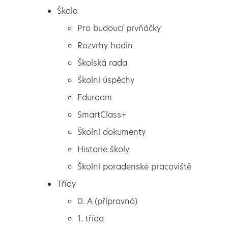
Škola
Škola
Zápis do 1. ročníku pro
Pro budoucí prvňáčky
Pro budoucí prvňáčky
školní rok 2024/2025
Rozvrhy hodin
Rozvrhy hodin
Školská rada
Školská rada
Školní úspěchy
Zápis do 1. ročníku pro
Školní úspěchy
Eduroam
Eduroam
školní rok 2024/2025
SmartClass+
SmartClass+
Školní dokumenty
Školní dokumenty
Historie školy
...
Historie školy
Školní poradenské pracoviště
Školní poradenské pracoviště
Třídy
Třídy
0. A (přípravná)
0. A (přípravná)
1. třída