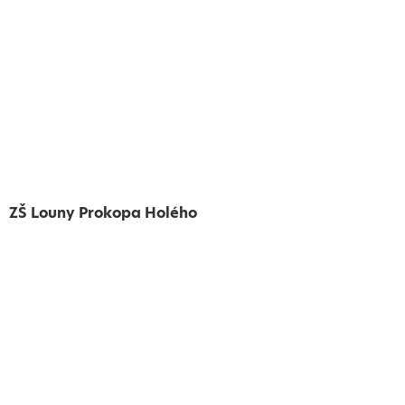
ZŠ Louny Prokopa Holého
Vytvořeno
Školalokou
2024
Prohlášení o přístupnosti