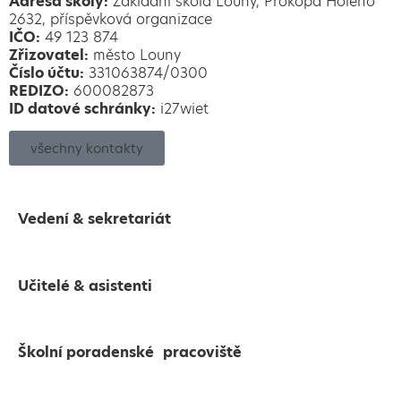
Adresa školy:
Základní škola Louny, Prokopa Holého
2632, příspěvková organizace
IČO:
49 123 874
Zřizovatel:
město Louny
Číslo účtu:
331063874/0300
REDIZO:
600082873
ID datové schránky:
i27wiet
všechny kontakty
Vedení & sekretariát
Učitelé & asistenti
Školní poradenské pracoviště