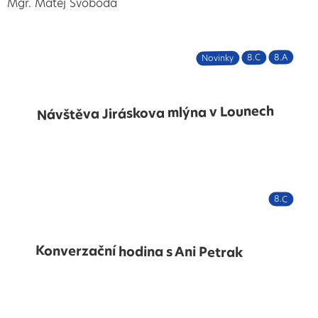
Mgr. Matěj Svoboda
8.A
8.C
Novinky
Návštěva Jiráskova mlýna v Lounech
8.C
Konverzační hodina s Ani Petrak