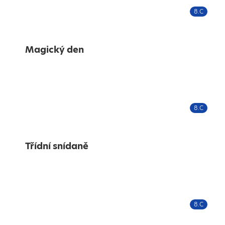
8.C
Magický den
8.C
Třídní snídaně
8.C