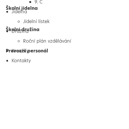
9. C
Školní jídelna
Jídelna
Jídelní lístek
Školní družina
Družina
Roční plán vzdělávání
Kroužky
Provozní personál
Kontakty