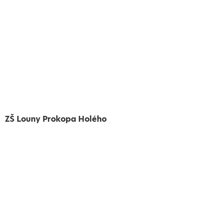
ZŠ Louny Prokopa Holého
Vytvořeno
Školalokou
2024
Prohlášení o přístupnosti