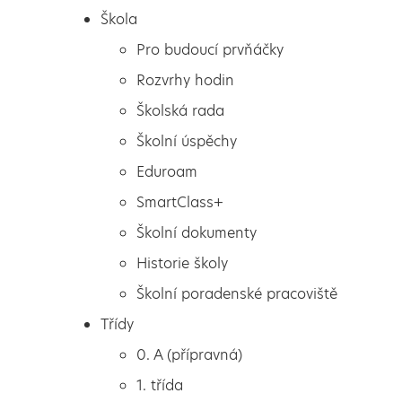
Škola
Pro budoucí prvňáčky
Rozvrhy hodin
Školská rada
Školní úspěchy
Eduroam
SmartClass+
Školní dokumenty
Historie školy
Školní poradenské pracoviště
Škola
Zápis do 1. ročníku pro
Třídy
Pro budoucí prvňáčky
školní rok 2023/2024
0. A (přípravná)
Rozvrhy hodin
1. třída
Školská rada