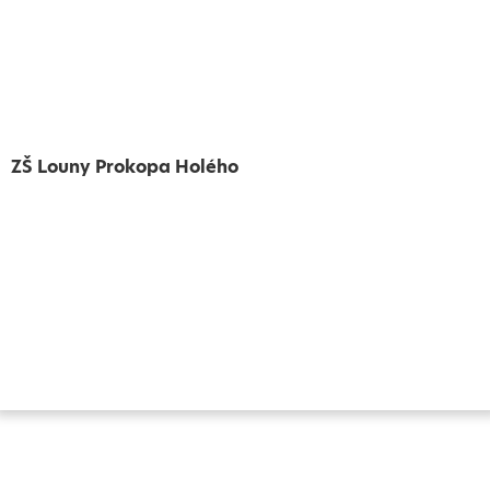
ZŠ Louny Prokopa Holého
Vytvořeno
Školalokou
2024
Prohlášení o přístupnosti