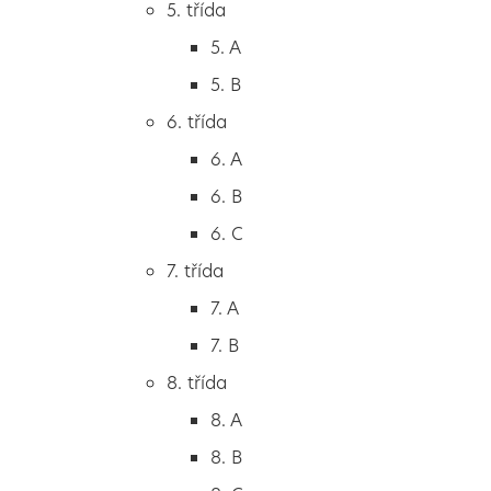
5. třída
2. B
5. A
2. C
5. B
3. třída
6. třída
3. A
6. A
3. B
6. B
3. C
6. C
4. třída
7. třída
4. A
7. A
4. B
7. B
5. třída
8. třída
5. A
8. A
5. B
8. B
6. třída