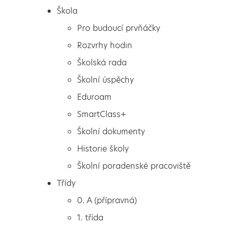
Škola
Pro budoucí prvňáčky
Rozvrhy hodin
Školská rada
Školní úspěchy
Eduroam
SmartClass+
Školní dokumenty
Historie školy
Školní poradenské pracoviště
Škola
ZIMA ještě nekončí
Třídy
Pro budoucí prvňáčky
0. A (přípravná)
Rozvrhy hodin
1. třída
Školská rada