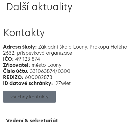
Další aktuality
Kontakty
Adresa školy:
Základní škola Louny, Prokopa Holého
2632, příspěvková organizace
IČO:
49 123 874
Zřizovatel:
město Louny
Číslo účtu:
331063874/0300
REDIZO:
600082873
ID datové schránky:
i27wiet
všechny kontakty
Vedení & sekretariát