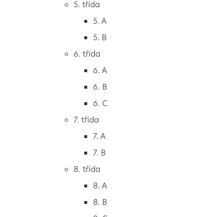
5. třída
2. B
5. A
2. C
5. B
3. třída
6. třída
3. A
6. A
3. B
6. B
3. C
6. C
4. třída
7. třída
4. A
7. A
4. B
7. B
5. třída
8. třída
5. A
8. A
5. B
8. B
6. třída