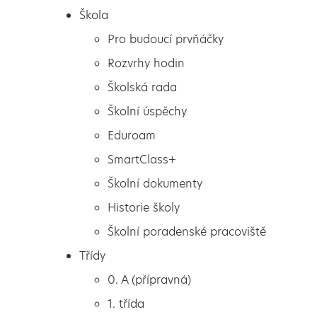
Škola
Pro budoucí prvňáčky
Rozvrhy hodin
Školská rada
Školní úspěchy
Eduroam
SmartClass+
Školní dokumenty
Historie školy
Školní poradenské pracoviště
Škola
Vzpomínky na Benecko
Třídy
Pro budoucí prvňáčky
0. A (přípravná)
Rozvrhy hodin
1. třída
Školská rada