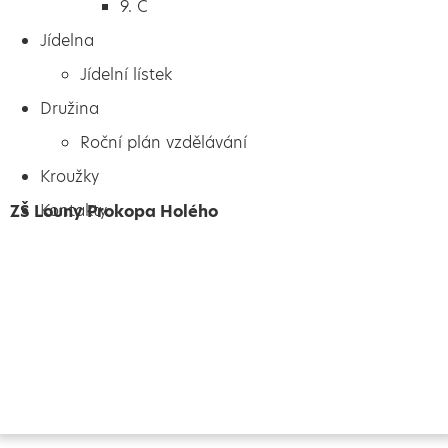
9. C
Jídelna
Jídelní lístek
Družina
Roční plán vzdělávání
Kroužky
Kontakty
ZŠ Louny Prokopa Holého
Vytvořeno
Školalokou
2024
Prohlášení o přístupnosti