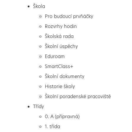
Škola
Pro budoucí prvňáčky
Rozvrhy hodin
Školská rada
Školní úspěchy
Eduroam
SmartClass+
Školní dokumenty
Historie školy
Školní poradenské pracoviště
Škola
Vítězství v okresním kole
Třídy
Pro budoucí prvňáčky
biologické olympiády
0. A (přípravná)
Rozvrhy hodin
1. třída
Školská rada