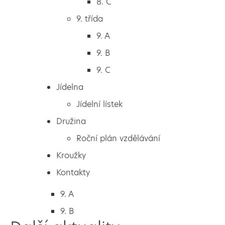
8. C
6. A
9. třída
6. B
9. A
6. C
9. B
7. třída
9. C
7. A
Jídelna
7. B
Jídelní lístek
8. třída
Družina
8. A
Roční plán vzdělávání
8. B
Kroužky
8. C
Kontakty
9. třída
9. A
9. B