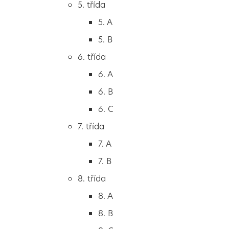
5. třída
2. B
5. A
2. C
5. B
3. třída
6. třída
3. A
6. A
3. B
6. B
3. C
6. C
4. třída
7. třída
4. A
7. A
4. B
7. B
5. třída
8. třída
5. A
8. A
5. B
8. B
6. třída