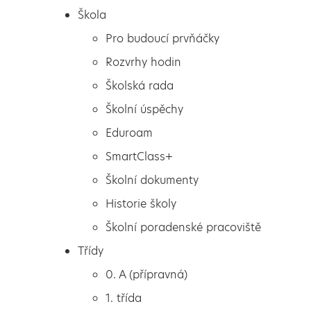
Škola
Pro budoucí prvňáčky
Rozvrhy hodin
Školská rada
Školní úspěchy
Eduroam
SmartClass+
Školní dokumenty
Historie školy
Školní poradenské pracoviště
Škola
Výstava VZDĚLÁVÁNÍ
Třídy
Pro budoucí prvňáčky
2024
0. A (přípravná)
Rozvrhy hodin
1. třída
Školská rada