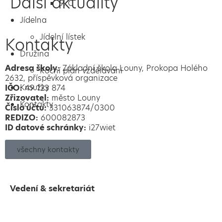
Další aktuality
9. C
Jídelna
Jídelní lístek
Kontakty
Družina
Adresa školy:
Základní škola Louny, Prokopa Holého
Roční plán vzdělávání
2632, příspěvková organizace
Kroužky
IČO:
49 123 874
Zřizovatel:
město Louny
Kontakty
Číslo účtu:
331063874/0300
REDIZO:
600082873
ID datové schránky:
i27wiet
všechny kontakty
Vedení & sekretariát