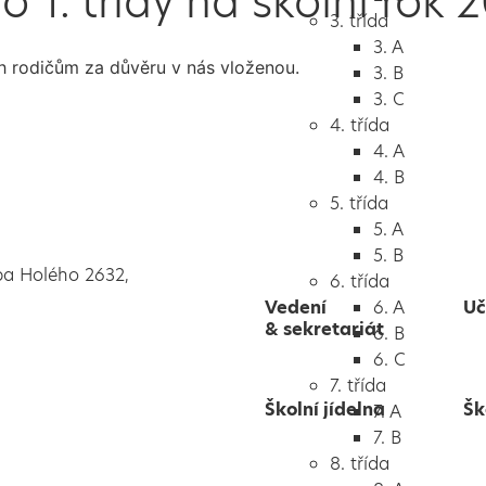
o 1. třídy na školní rok
3. třída
3. A
 rodičům za důvěru v nás vloženou.
3. B
3. C
4. třída
4. A
4. B
5. třída
5. A
5. B
pa Holého 2632,
6. třída
Vedení
6. A
Uč
& sekretariát
6. B
6. C
7. třída
Školní jídelna
Šk
7. A
7. B
8. třída