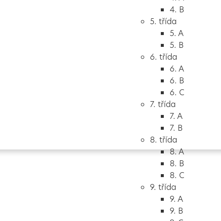
4. B
5. třída
5. A
5. B
6. třída
6. A
6. B
6. C
7. třída
7. A
Vytvořeno
Školalokou
2024
7. B
8. třída
8. A
8. B
8. C
9. třída
9. A
9. B