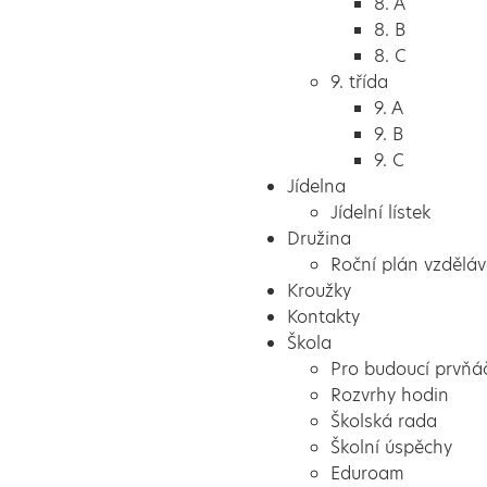
8. A
8. B
8. C
9. třída
9. A
9. B
9. C
Jídelna
Jídelní lístek
Družina
Roční plán vzděláv
Kroužky
Kontakty
Škola
Pro budoucí prvňá
Rozvrhy hodin
Školská rada
Školní úspěchy
Eduroam