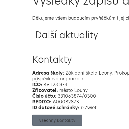
Výsledky zápisu d
Děkujeme všem budoucím prvňáčkům i jejich
Další aktuality
Kontakty
Adresa školy:
Základní škola Louny, Proko
příspěvková organizace
IČO:
49 123 874
Zřizovatel:
město Louny
Číslo účtu:
331063874/0300
REDIZO:
600082873
ID datové schránky:
i27wiet
všechny kontakty