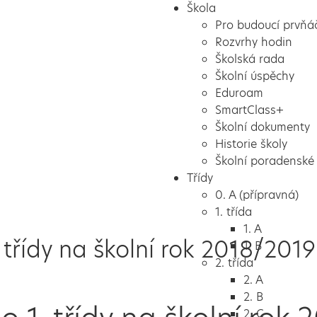
Škola
Pro budoucí prvňá
Rozvrhy hodin
Školská rada
Školní úspěchy
Eduroam
SmartClass+
Školní dokumenty
Historie školy
Školní poradenské 
Třídy
0. A (přípravná)
1. třída
1. A
 třídy na školní rok 2018/2019
1. B
2. třída
2. A
2. B
2. C