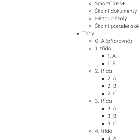
SmartClass+
Školní dokumenty
Historie školy
Školní poradenské 
Třídy
0. A (přípravná)
1. třída
1. A
1. B
2. třída
2. A
2. B
2. C
3. třída
3. A
3. B
3. C
4. třída
4. A