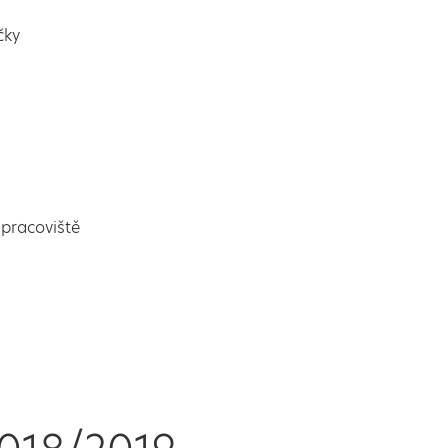
čky
pracoviště