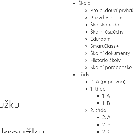
Škola
Pro budoucí prvňá
Rozvrhy hodin
Školská rada
Školní úspěchy
Eduroam
SmartClass+
Školní dokumenty
Historie školy
Školní poradenské 
Třídy
0. A (přípravná)
1. třída
1. A
oužku
1. B
2. třída
2. A
2. B
2. C