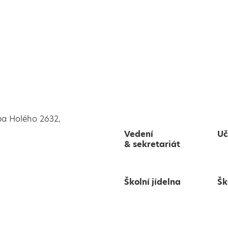
pa Holého 2632,
Vedení
Uč
& sekretariát
Školní jídelna
Šk