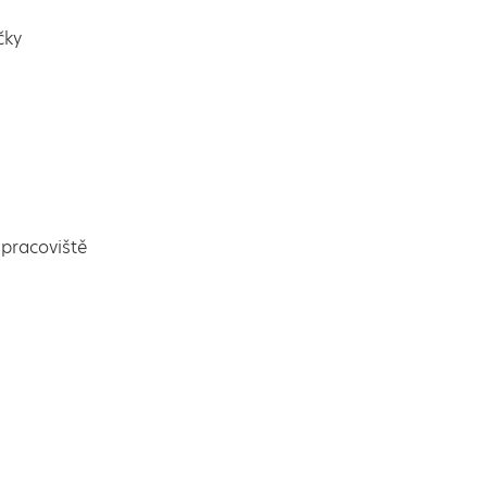
čky
pracoviště