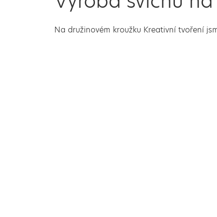
Výroba svícnů na
Na družinovém kroužku Kreativní tvoření jsm