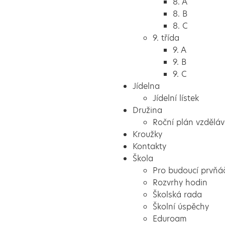
8. A
8. B
8. C
9. třída
9. A
9. B
9. C
Jídelna
Jídelní lístek
Družina
Roční plán vzděláv
Kroužky
Kontakty
Škola
Pro budoucí prvňá
Rozvrhy hodin
Školská rada
Školní úspěchy
Eduroam