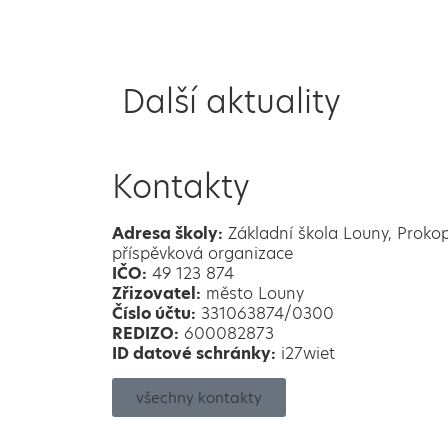
Další aktuality
Kontakty
Adresa školy:
Základní škola Louny, Proko
příspěvková organizace
IČO:
49 123 874
Zřizovatel:
město Louny
Číslo účtu:
331063874/0300
REDIZO:
600082873
ID datové schránky:
i27wiet
všechny kontakty