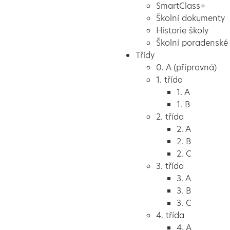
SmartClass+
Školní dokumenty
Historie školy
Školní poradenské 
Třídy
0. A (přípravná)
1. třída
1. A
1. B
2. třída
2. A
2. B
2. C
3. třída
3. A
3. B
3. C
4. třída
4. A