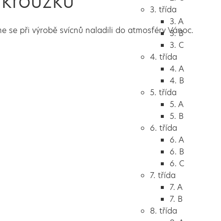
 kroužku
3. třída
3. A
e se při výrobě svícnů naladili do atmosféry Vánoc.
3. B
3. C
4. třída
4. A
4. B
5. třída
5. A
5. B
6. třída
6. A
6. B
6. C
7. třída
7. A
7. B
8. třída