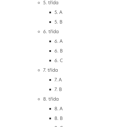
5. třída
2. B
všechny kontakty
5. A
2. C
5. B
3. třída
Vedení & sekretariát
6. třída
3. A
6. A
3. B
Učitelé & asistenti
6. B
3. C
6. C
4. třída
Školní poradenské pracoviště
7. třída
4. A
7. A
4. B
7. B
Školní jídelna
5. třída
8. třída
5. A
8. A
5. B
Školní družina
8. B
6. třída