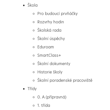
Škola
Pro budoucí prvňáčky
Rozvrhy hodin
Školská rada
Školní úspěchy
Eduroam
SmartClass+
Školní dokumenty
Historie školy
Školní poradenské pracoviště
Škola
Volba povolání
Třídy
Pro budoucí prvňáčky
0. A (přípravná)
Rozvrhy hodin
1. třída
Školská rada