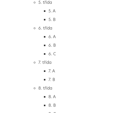
5. třída
2. B
5. A
2. C
5. B
3. třída
6. třída
3. A
6. A
3. B
6. B
3. C
6. C
4. třída
7. třída
4. A
7. A
4. B
7. B
5. třída
8. třída
5. A
8. A
5. B
8. B
6. třída