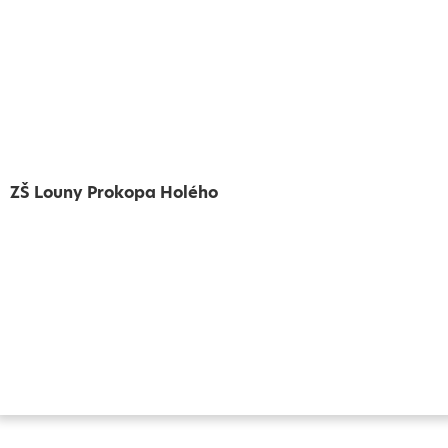
ZŠ Louny Prokopa Holého
Vytvořeno
Školalokou
2024
Prohlášení o přístupnosti