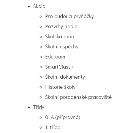
Škola
Pro budoucí prvňáčky
Rozvrhy hodin
Školská rada
Školní úspěchy
Eduroam
SmartClass+
Školní dokumenty
Historie školy
Školní poradenské pracoviště
Škola
Vánoční tvoření
Třídy
Pro budoucí prvňáčky
0. A (přípravná)
Rozvrhy hodin
1. třída
Školská rada