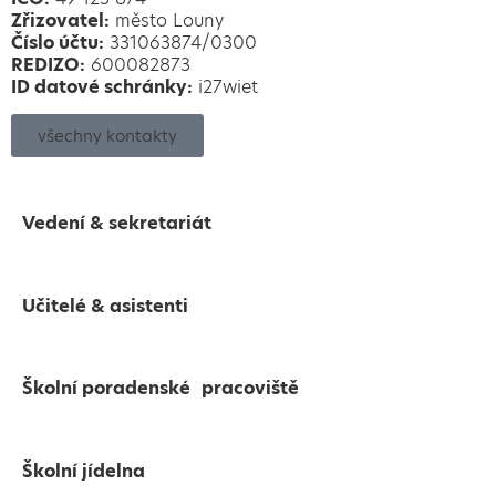
Zřizovatel:
město Louny
Číslo účtu:
331063874/0300
REDIZO:
600082873
ID datové schránky:
i27wiet
všechny kontakty
Vedení & sekretariát
Učitelé & asistenti
Školní poradenské pracoviště
Školní jídelna