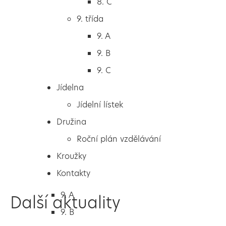
8. C
6. A
9. třída
6. B
9. A
6. C
9. B
7. třída
9. C
7. A
Jídelna
7. B
Jídelní lístek
8. třída
Družina
8. A
Roční plán vzdělávání
8. B
Kroužky
8. C
Kontakty
9. třída
9. A
Další aktuality
9. B