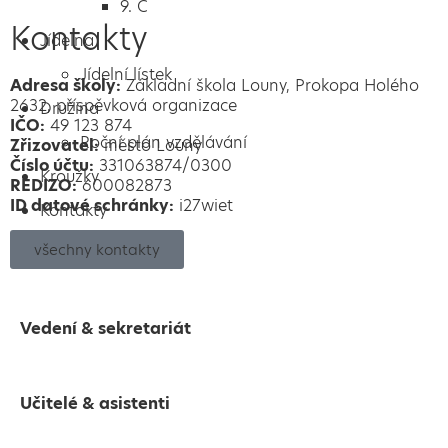
9. C
Kontakty
Jídelna
Jídelní lístek
Adresa školy:
Základní škola Louny, Prokopa Holého
2632, příspěvková organizace
Družina
IČO:
49 123 874
Roční plán vzdělávání
Zřizovatel:
město Louny
Číslo účtu:
331063874/0300
Kroužky
REDIZO:
600082873
ID datové schránky:
i27wiet
Kontakty
všechny kontakty
Vedení & sekretariát
Učitelé & asistenti