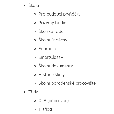
Škola
Pro budoucí prvňáčky
Rozvrhy hodin
Školská rada
Školní úspěchy
Eduroam
SmartClass+
Školní dokumenty
Historie školy
Školní poradenské pracoviště
Škola
Vánoční kuchtění s
Třídy
Pro budoucí prvňáčky
kroužkem Kuchtíci
0. A (přípravná)
Rozvrhy hodin
1. třída
Školská rada