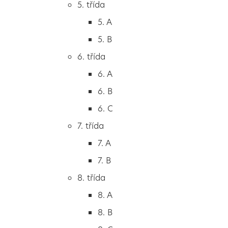
5. třída
2. B
5. A
2. C
5. B
3. třída
6. třída
3. A
6. A
3. B
6. B
3. C
6. C
4. třída
7. třída
4. A
7. A
4. B
7. B
5. třída
8. třída
5. A
8. A
5. B
8. B
6. třída