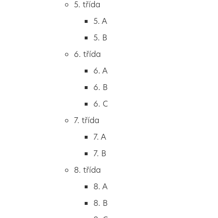
5. třída
2. B
5. A
2. C
5. B
3. třída
6. třída
3. A
6. A
3. B
6. B
3. C
6. C
4. třída
7. třída
4. A
7. A
4. B
7. B
5. třída
8. třída
5. A
8. A
5. B
8. B
6. třída