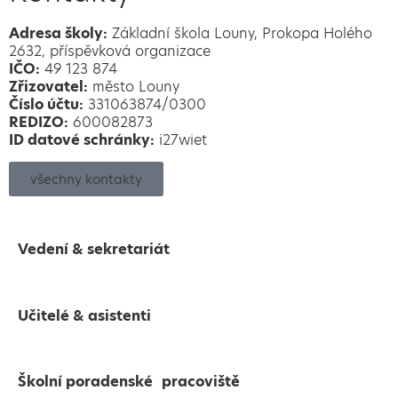
Adresa školy:
Základní škola Louny, Prokopa Holého
2632, příspěvková organizace
IČO:
49 123 874
Zřizovatel:
město Louny
Číslo účtu:
331063874/0300
REDIZO:
600082873
ID datové schránky:
i27wiet
všechny kontakty
Vedení & sekretariát
Učitelé & asistenti
Školní poradenské pracoviště