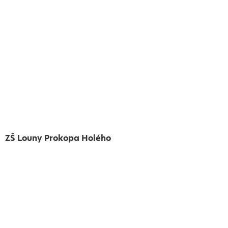
ZŠ Louny Prokopa Holého
Vytvořeno
Školalokou
2024