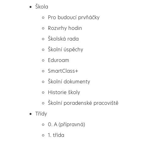
Škola
Pro budoucí prvňáčky
Rozvrhy hodin
Školská rada
Školní úspěchy
Eduroam
SmartClass+
Školní dokumenty
Historie školy
Školní poradenské pracoviště
Škola
Vánoční Drážďany
Třídy
Pro budoucí prvňáčky
0. A (přípravná)
Rozvrhy hodin
1. třída
Školská rada