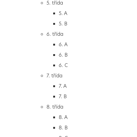
5. třída
2. B
5. A
2. C
5. B
3. třída
6. třída
3. A
6. A
3. B
6. B
3. C
6. C
4. třída
7. třída
4. A
7. A
4. B
7. B
5. třída
8. třída
5. A
8. A
5. B
8. B
6. třída