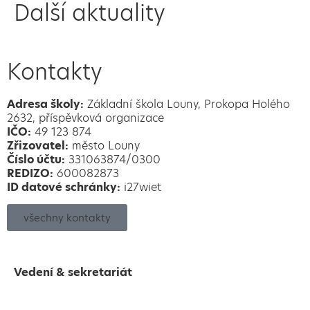
Další aktuality
Kontakty
Adresa školy:
Základní škola Louny, Prokopa Holého
2632, příspěvková organizace
IČO:
49 123 874
Zřizovatel:
město Louny
Číslo účtu:
331063874/0300
REDIZO:
600082873
ID datové schránky:
i27wiet
všechny kontakty
Vedení & sekretariát