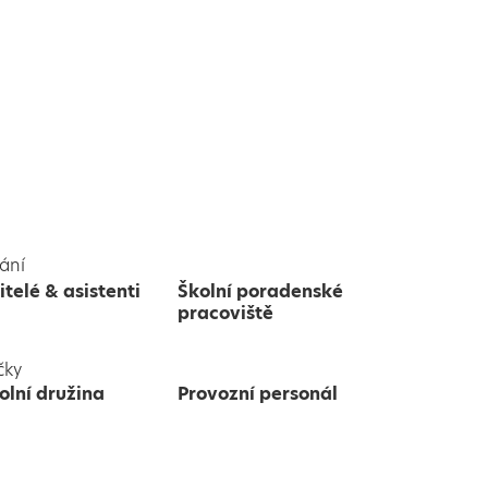
ání
itelé & asistenti
Školní poradenské
pracoviště
čky
olní družina
Provozní personál