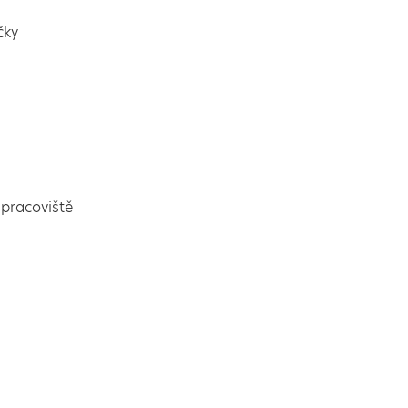
čky
pracoviště