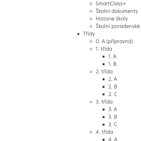
SmartClass+
Školní dokumenty
Historie školy
Školní poradenské 
Třídy
0. A (přípravná)
1. třída
1. A
1. B
2. třída
2. A
2. B
2. C
3. třída
3. A
3. B
3. C
4. třída
4. A