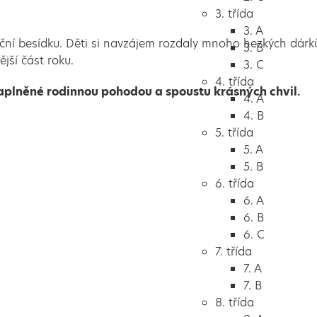
3. třída
3. A
ční besídku. Děti si navzájem rozdaly mnoho hezkých dárků,
3. B
ější část roku.
3. C
4. třída
plněné rodinnou pohodou a spoustu krásných chvil.
4. A
4. B
5. třída
5. A
5. B
6. třída
6. A
6. B
6. C
7. třída
7. A
7. B
8. třída