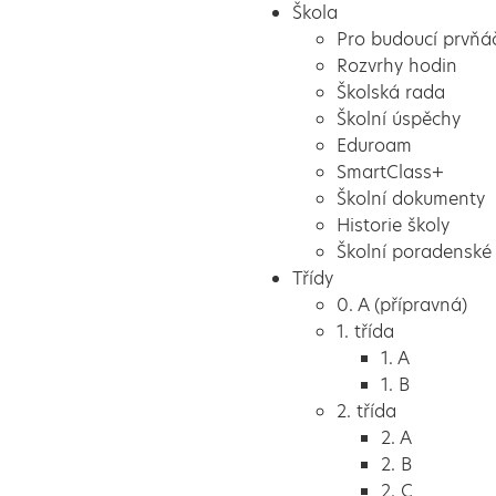
Škola
Pro budoucí prvňá
Rozvrhy hodin
Školská rada
Školní úspěchy
Eduroam
SmartClass+
Školní dokumenty
Historie školy
Školní poradenské 
Třídy
0. A (přípravná)
1. třída
1. A
1. B
2. třída
2. A
2. B
2. C