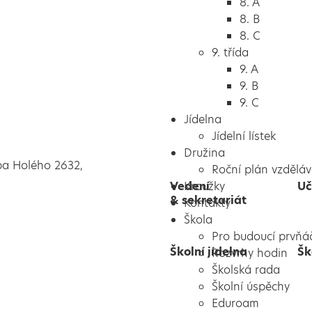
8. A
8. B
8. C
9. třída
9. A
9. B
9. C
Jídelna
Jídelní lístek
Družina
pa Holého 2632,
Roční plán vzděláv
Vedení
Kroužky
Uč
& sekretariát
Kontakty
Škola
Pro budoucí prvňá
Školní jídelna
Šk
Rozvrhy hodin
Školská rada
Školní úspěchy
Eduroam