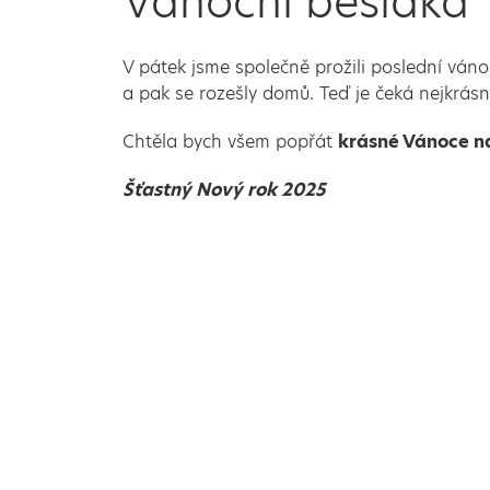
Vánoční besídka
V pátek jsme společně prožili poslední váno
a pak se rozešly domů. Teď je čeká nejkrásn
Chtěla bych všem popřát
krásné Vánoce na
Šťastný Nový rok 2025