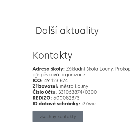
Další aktuality
Kontakty
Adresa školy:
Základní škola Louny, Proko
příspěvková organizace
IČO:
49 123 874
Zřizovatel:
město Louny
Číslo účtu:
331063874/0300
REDIZO:
600082873
ID datové schránky:
i27wiet
všechny kontakty