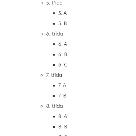
5. třída
2. B
5. A
2. C
5. B
3. třída
6. třída
3. A
6. A
3. B
6. B
3. C
6. C
4. třída
7. třída
4. A
7. A
4. B
7. B
5. třída
8. třída
5. A
8. A
5. B
8. B
6. třída