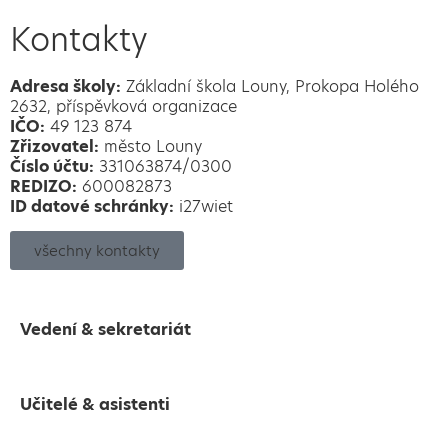
Kontakty
Adresa školy:
Základní škola Louny, Prokopa Holého
2632, příspěvková organizace
IČO:
49 123 874
Zřizovatel:
město Louny
Číslo účtu:
331063874/0300
REDIZO:
600082873
ID datové schránky:
i27wiet
všechny kontakty
Vedení & sekretariát
Učitelé & asistenti