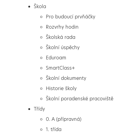
Škola
Pro budoucí prvňáčky
Rozvrhy hodin
Školská rada
Školní úspěchy
Eduroam
SmartClass+
Školní dokumenty
Historie školy
Školní poradenské pracoviště
Škola
Velké vědomostní zápolení
Třídy
Pro budoucí prvňáčky
0. A (přípravná)
Rozvrhy hodin
1. třída
Školská rada