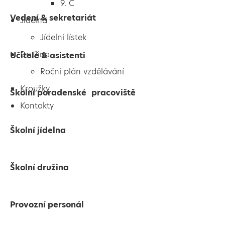
9. C
Vedení & sekretariát
Jídelna
Jídelní lístek
Družina
Učitelé & asistenti
Roční plán vzdělávání
Kroužky
Školní poradenské pracoviště
Kontakty
Školní jídelna
Školní družina
Provozní personál