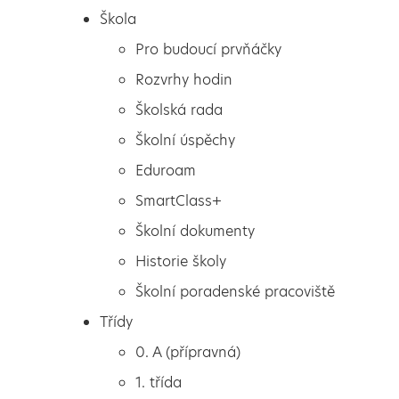
Škola
Pro budoucí prvňáčky
Rozvrhy hodin
Školská rada
Školní úspěchy
Eduroam
SmartClass+
Školní dokumenty
Historie školy
Školní poradenské pracoviště
Škola
Velký úspěch našich žáků
Třídy
Pro budoucí prvňáčky
v krajském kole Štafetový
0. A (přípravná)
Rozvrhy hodin
pohár 2018
1. třída
Školská rada