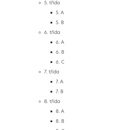
5. třída
2. B
5. A
2. C
5. B
3. třída
6. třída
3. A
6. A
3. B
6. B
3. C
6. C
4. třída
7. třída
4. A
7. A
4. B
7. B
5. třída
8. třída
5. A
8. A
5. B
8. B
6. třída