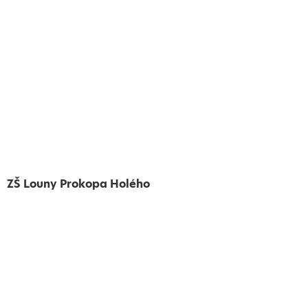
ZŠ Louny Prokopa Holého
Vytvořeno
Školalokou
2024