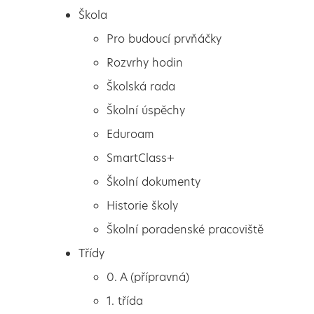
Škola
Pro budoucí prvňáčky
Rozvrhy hodin
Školská rada
Školní úspěchy
Eduroam
SmartClass+
Školní dokumenty
Historie školy
Školní poradenské pracoviště
Škola
Úspěšné okresní kolo v
Třídy
Pro budoucí prvňáčky
přespolním běhu
0. A (přípravná)
Rozvrhy hodin
1. třída
Školská rada