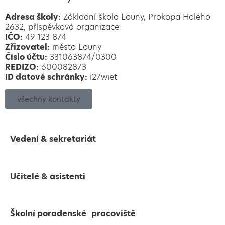
Adresa školy:
Základní škola Louny, Prokopa Holého
2632, příspěvková organizace
IČO:
49 123 874
Zřizovatel:
město Louny
Číslo účtu:
331063874/0300
REDIZO:
600082873
ID datové schránky:
i27wiet
všechny kontakty
Vedení & sekretariát
Učitelé & asistenti
Školní poradenské pracoviště