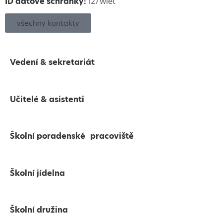
ID datové schránky:
i27wiet
všechny kontakty
Vedení & sekretariát
Učitelé & asistenti
Školní poradenské pracoviště
Školní jídelna
Školní družina