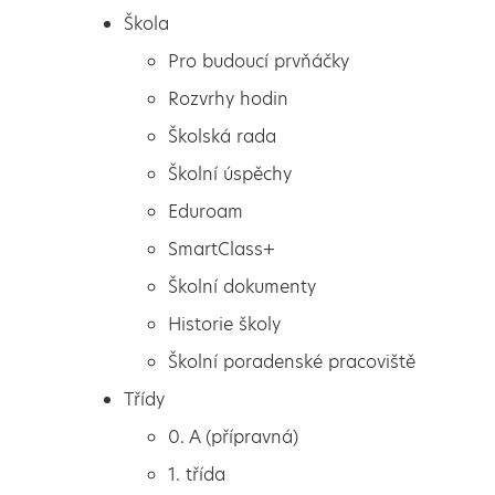
Škola
Pro budoucí prvňáčky
Rozvrhy hodin
Školská rada
Školní úspěchy
Eduroam
SmartClass+
Školní dokumenty
Historie školy
Školní poradenské pracoviště
Škola
Tvořivost
Třídy
Pro budoucí prvňáčky
0. A (přípravná)
Rozvrhy hodin
1. třída
Školská rada