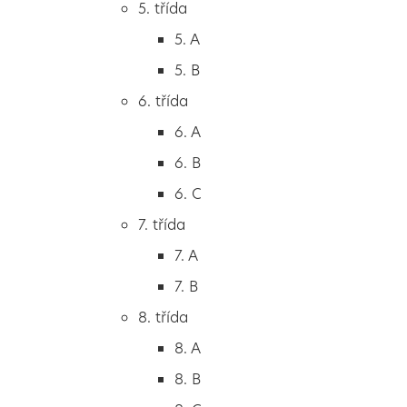
5. třída
2. B
5. A
2. C
5. B
3. třída
6. třída
3. A
6. A
3. B
6. B
3. C
6. C
4. třída
7. třída
4. A
7. A
4. B
7. B
5. třída
8. třída
5. A
8. A
5. B
8. B
6. třída