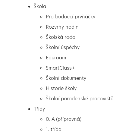
Škola
Pro budoucí prvňáčky
Rozvrhy hodin
Školská rada
Školní úspěchy
Eduroam
SmartClass+
Školní dokumenty
Historie školy
Školní poradenské pracoviště
Škola
Tvořivost
Třídy
Pro budoucí prvňáčky
0. A (přípravná)
Rozvrhy hodin
1. třída
Školská rada