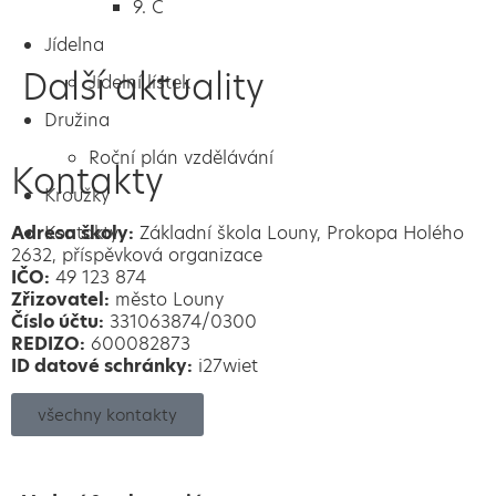
9. C
Jídelna
Další aktuality
Jídelní lístek
Družina
Roční plán vzdělávání
Kontakty
Kroužky
Adresa školy:
Kontakty
Základní škola Louny, Prokopa Holého
2632, příspěvková organizace
IČO:
49 123 874
Zřizovatel:
město Louny
Číslo účtu:
331063874/0300
REDIZO:
600082873
ID datové schránky:
i27wiet
všechny kontakty