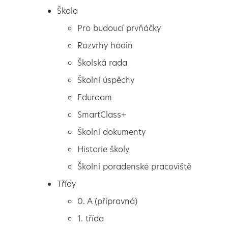
Škola
Pro budoucí prvňáčky
Rozvrhy hodin
Školská rada
Školní úspěchy
Eduroam
SmartClass+
Školní dokumenty
Historie školy
Školní poradenské pracoviště
Škola
Třídní schůzky rodičů
Třídy
Pro budoucí prvňáčky
0. A (přípravná)
Rozvrhy hodin
1. třída
Školská rada