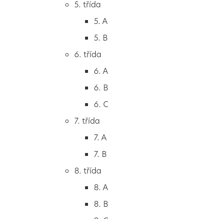
5. třída
2. B
5. A
2. C
5. B
3. třída
6. třída
3. A
6. A
3. B
6. B
3. C
6. C
4. třída
7. třída
4. A
7. A
4. B
7. B
5. třída
8. třída
5. A
8. A
5. B
8. B
6. třída