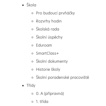
Škola
Pro budoucí prvňáčky
Rozvrhy hodin
Školská rada
Školní úspěchy
Eduroam
SmartClass+
Školní dokumenty
Historie školy
Školní poradenské pracoviště
Škola
Tablety
Třídy
Pro budoucí prvňáčky
0. A (přípravná)
Rozvrhy hodin
1. třída
Školská rada