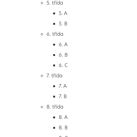
5. třída
2. B
5. A
2. C
5. B
3. třída
6. třída
3. A
6. A
3. B
6. B
3. C
6. C
4. třída
7. třída
4. A
7. A
4. B
7. B
5. třída
8. třída
5. A
8. A
5. B
8. B
6. třída