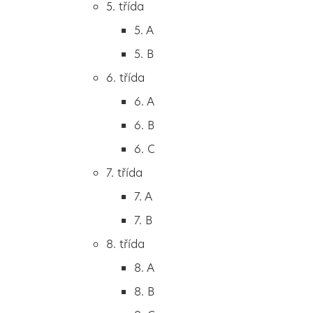
5. třída
2. B
5. A
2. C
5. B
3. třída
6. třída
3. A
6. A
3. B
6. B
3. C
6. C
4. třída
7. třída
4. A
7. A
4. B
7. B
5. třída
8. třída
5. A
8. A
5. B
8. B
6. třída