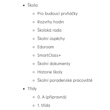
Škola
Pro budoucí prvňáčky
Rozvrhy hodin
Školská rada
Školní úspěchy
Eduroam
SmartClass+
Školní dokumenty
Historie školy
Školní poradenské pracoviště
Škola
Stanovisko Městského
Třídy
Pro budoucí prvňáčky
úřadu Louny
0. A (přípravná)
Rozvrhy hodin
1. třída
Školská rada