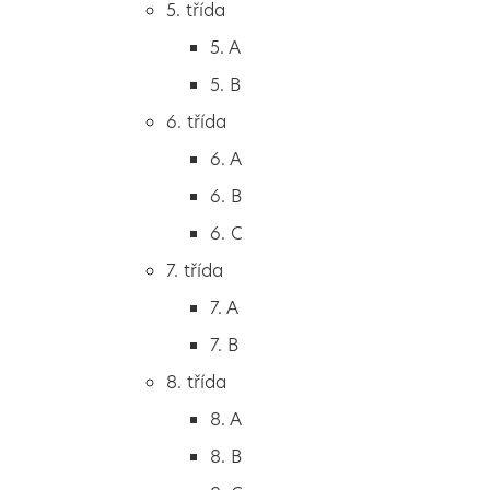
5. třída
2. B
5. A
2. C
5. B
3. třída
6. třída
3. A
6. A
3. B
6. B
3. C
6. C
4. třída
7. třída
4. A
7. A
4. B
7. B
5. třída
8. třída
5. A
8. A
5. B
8. B
6. třída