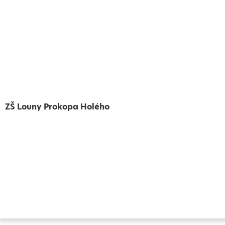
ZŠ Louny Prokopa Holého
Vytvořeno
Školalokou
2024
Prohlášení o přístupnosti