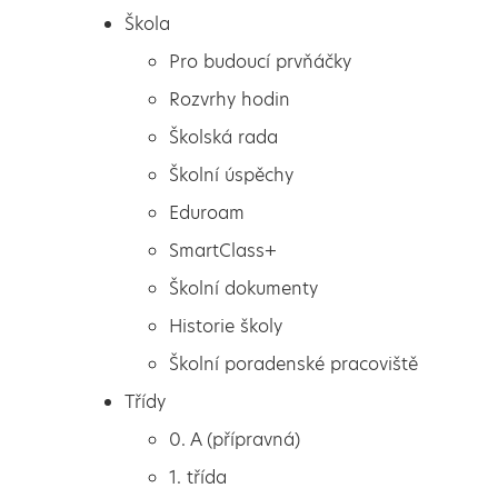
Škola
Pro budoucí prvňáčky
Rozvrhy hodin
Školská rada
Školní úspěchy
Eduroam
SmartClass+
Školní dokumenty
Historie školy
Školní poradenské pracoviště
Škola
Sportovní olympiáda
Třídy
Pro budoucí prvňáčky
0. A (přípravná)
Rozvrhy hodin
1. třída
Školská rada