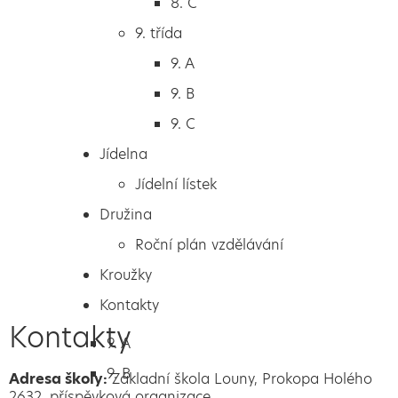
8. C
6. A
9. třída
6. B
9. A
6. C
9. B
7. třída
9. C
7. A
Jídelna
7. B
Jídelní lístek
8. třída
Družina
8. A
Roční plán vzdělávání
Další aktuality
8. B
Kroužky
8. C
Kontakty
9. třída
Kontakty
9. A
9. B
Adresa školy:
Základní škola Louny, Prokopa Holého
2632, příspěvková organizace