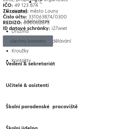
9. C
IČO:
49 123 874
Zřizovatel:
město Louny
Jídelna
Číslo účtu:
331063874/0300
Jídelní lístek
REDIZO:
600082873
ID datové schránky:
i27wiet
Družina
Roční plán vzdělávání
všechny kontakty
Kroužky
Kontakty
Vedení & sekretariát
Učitelé & asistenti
Školní poradenské pracoviště
Školní jídelna