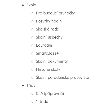
Škola
Pro budoucí prvňáčky
Rozvrhy hodin
Školská rada
Školní úspěchy
Eduroam
SmartClass+
Školní dokumenty
Historie školy
Školní poradenské pracoviště
Škola
Společné přivítání
Třídy
Pro budoucí prvňáčky
0. A (přípravná)
Rozvrhy hodin
1. třída
Školská rada