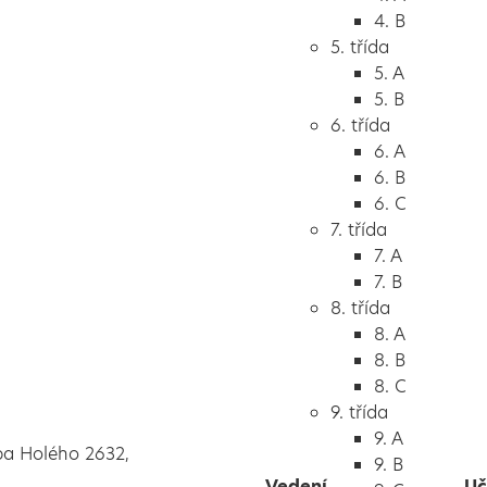
4. B
5. třída
5. A
5. B
6. třída
6. A
6. B
6. C
7. třída
7. A
7. B
8. třída
8. A
8. B
8. C
9. třída
9. A
pa Holého 2632,
9. B
Vedení
Uč