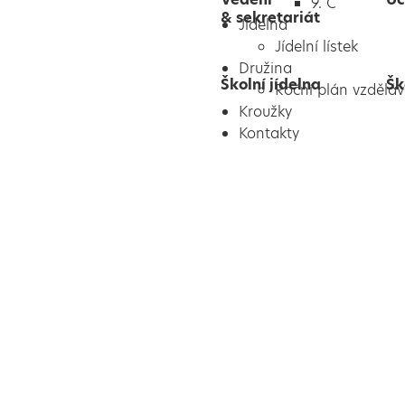
9. C
& sekretariát
Jídelna
Jídelní lístek
Družina
Školní jídelna
Šk
Roční plán vzděláv
Kroužky
Kontakty