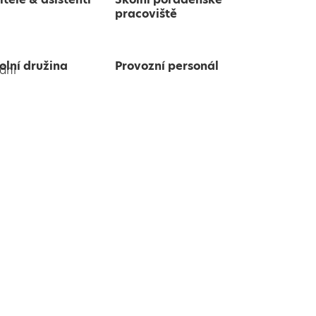
pracoviště
olní družina
Provozní personál
ání