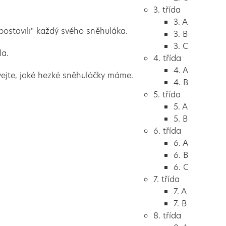
3. třída
3. A
"postavili" každý svého sněhuláka.
3. B
3. C
la.
4. třída
4. A
vejte, jaké hezké sněhuláčky máme.
4. B
5. třída
5. A
5. B
6. třída
6. A
6. B
6. C
7. třída
7. A
7. B
8. třída