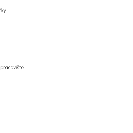
čky
pracoviště