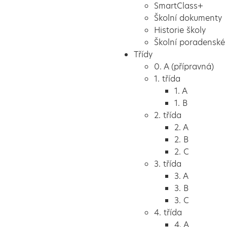
SmartClass+
Školní dokumenty
Historie školy
Školní poradenské 
Třídy
0. A (přípravná)
1. třída
1. A
1. B
2. třída
2. A
2. B
2. C
3. třída
3. A
3. B
3. C
4. třída
4. A