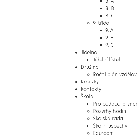
8. A
8. B
8. C
9. třída
9. A
9. B
9. C
Jídelna
Jídelní lístek
Družina
Roční plán vzděláv
Kroužky
Kontakty
Škola
Pro budoucí prvňá
Rozvrhy hodin
Školská rada
Školní úspěchy
Eduroam