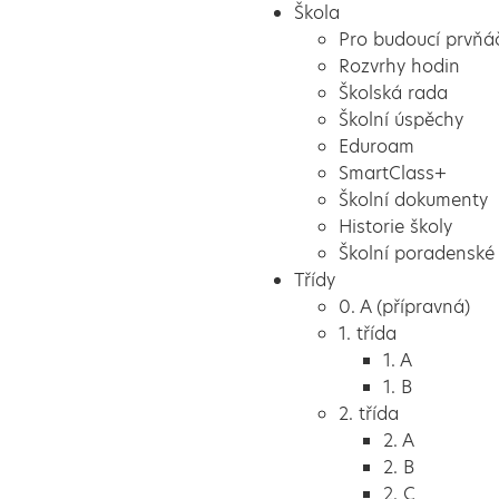
Škola
Pro budoucí prvňá
Rozvrhy hodin
Školská rada
Školní úspěchy
Eduroam
SmartClass+
Školní dokumenty
Historie školy
Školní poradenské 
Třídy
0. A (přípravná)
1. třída
1. A
1. B
2. třída
2. A
2. B
2. C