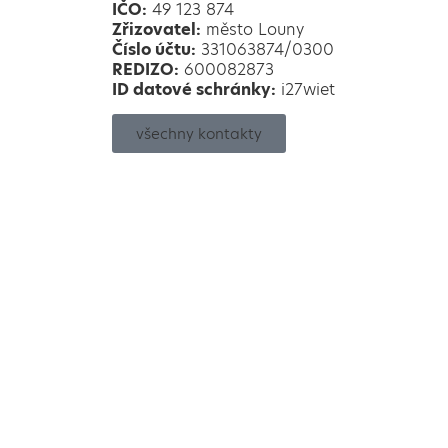
IČO:
49 123 874
Zřizovatel:
město Louny
Číslo účtu:
331063874/0300
REDIZO:
600082873
ID datové schránky:
i27wiet
všechny kontakty