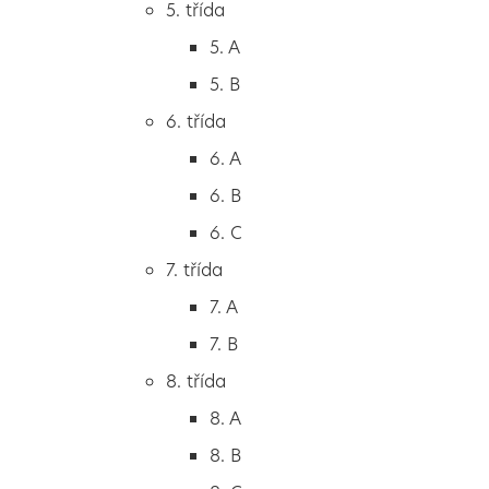
5. třída
2. B
5. A
2. C
5. B
3. třída
6. třída
3. A
6. A
3. B
6. B
3. C
6. C
4. třída
7. třída
4. A
7. A
4. B
7. B
5. třída
8. třída
5. A
8. A
5. B
8. B
6. třída