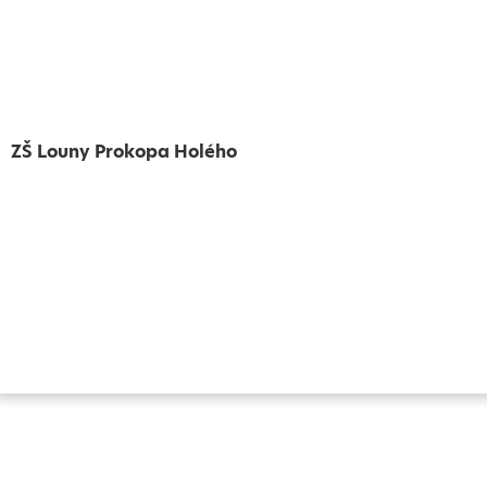
ZŠ Louny Prokopa Holého
Vytvořeno
Školalokou
2024
Prohlášení o přístupnosti