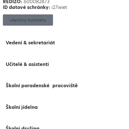
REDIZO:
600082873
ID datové schránky:
i27wiet
všechny kontakty
Vedení & sekretariát
Učitelé & asistenti
Školní poradenské pracoviště
Školní jídelna
Školní družina