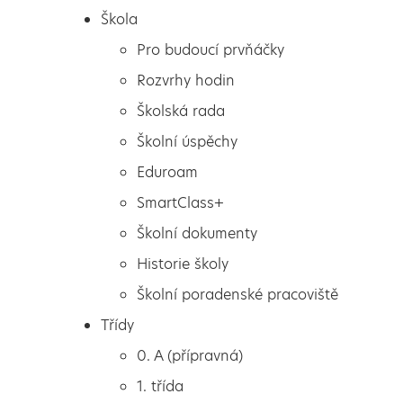
Škola
Pro budoucí prvňáčky
Rozvrhy hodin
Školská rada
Školní úspěchy
Eduroam
SmartClass+
Školní dokumenty
Historie školy
Školní poradenské pracoviště
Škola
Schůzka pro rodiče
Třídy
Pro budoucí prvňáčky
budoucích prvňáčků
0. A (přípravná)
Rozvrhy hodin
1. třída
Školská rada