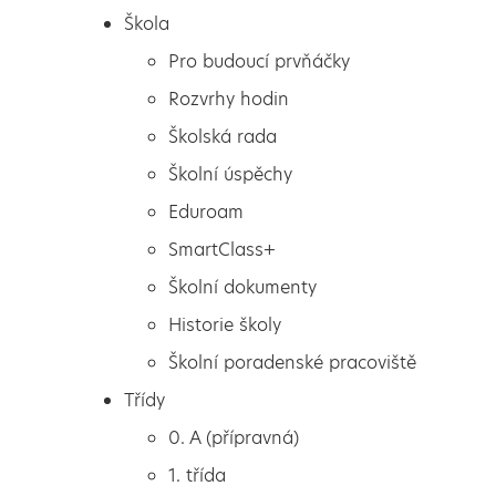
Škola
Pro budoucí prvňáčky
Rozvrhy hodin
Školská rada
Školní úspěchy
Eduroam
SmartClass+
Školní dokumenty
Historie školy
Školní poradenské pracoviště
Škola
První pozdrav z lyžařského
Třídy
Pro budoucí prvňáčky
kurzu
0. A (přípravná)
Rozvrhy hodin
1. třída
Školská rada