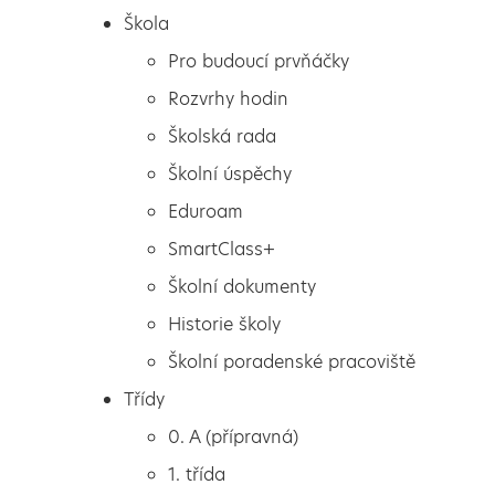
Škola
Pro budoucí prvňáčky
Rozvrhy hodin
Školská rada
Školní úspěchy
Eduroam
SmartClass+
Školní dokumenty
Historie školy
Školní poradenské pracoviště
Škola
První školní den
Třídy
Pro budoucí prvňáčky
0. A (přípravná)
Rozvrhy hodin
1. třída
Školská rada