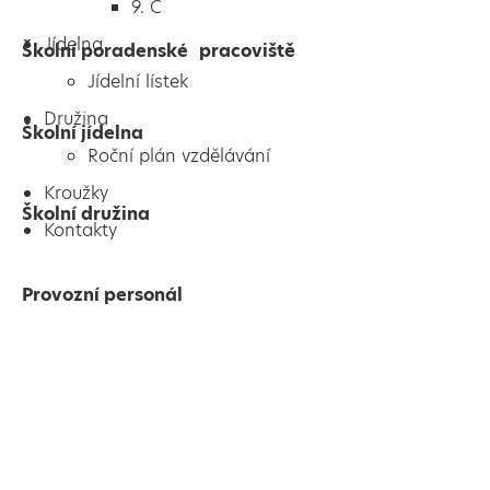
9. C
Jídelna
Školní poradenské pracoviště
Jídelní lístek
Družina
Školní jídelna
Roční plán vzdělávání
Kroužky
Školní družina
Kontakty
Provozní personál