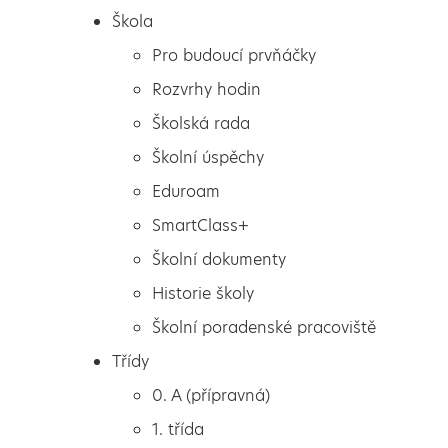
Škola
Pro budoucí prvňáčky
Rozvrhy hodin
Školská rada
Školní úspěchy
Eduroam
SmartClass+
Školní dokumenty
Historie školy
Školní poradenské pracoviště
Škola
Program Chytrá včela
Třídy
Pro budoucí prvňáčky
0. A (přípravná)
Rozvrhy hodin
1. třída
Školská rada