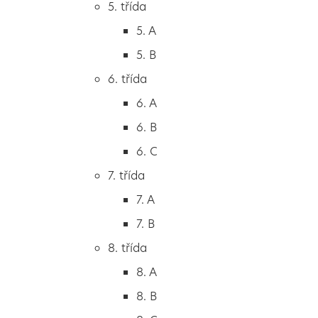
5. třída
2. B
5. A
Vedení & sekretariát
2. C
5. B
3. třída
6. třída
3. A
Učitelé & asistenti
6. A
3. B
6. B
3. C
Školní poradenské pracoviště
6. C
4. třída
7. třída
4. A
Školní jídelna
7. A
4. B
7. B
5. třída
Školní družina
8. třída
5. A
8. A
5. B
8. B
Provozní personál
6. třída