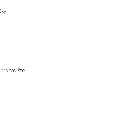
čky
pracoviště