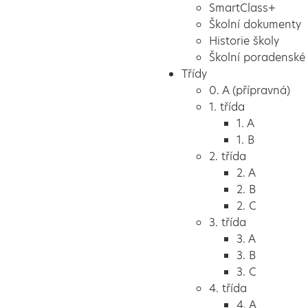
SmartClass+
Školní dokumenty
Historie školy
Školní poradenské 
Třídy
0. A (přípravná)
1. třída
1. A
1. B
2. třída
2. A
2. B
2. C
3. třída
3. A
3. B
3. C
4. třída
4. A