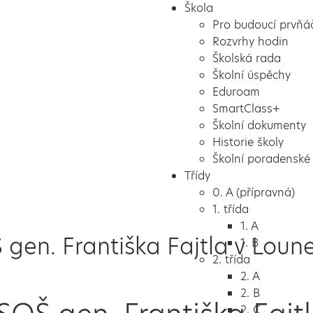
Škola
Pro budoucí prvňá
Rozvrhy hodin
Školská rada
Školní úspěchy
Eduroam
SmartClass+
Školní dokumenty
Historie školy
Školní poradenské 
Třídy
0. A (přípravná)
1. třída
1. A
gen. Františka Fajtla v Loun
1. B
2. třída
2. A
2. B
2. C