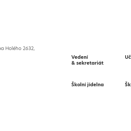
pa Holého 2632,
Vedení
Uč
& sekretariát
Školní jídelna
Šk