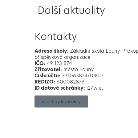
Další aktuality
Kontakty
Adresa školy:
Základní škola Louny, Proko
příspěvková organizace
IČO:
49 123 874
Zřizovatel:
město Louny
Číslo účtu:
331063874/0300
REDIZO:
600082873
ID datové schránky:
i27wiet
všechny kontakty