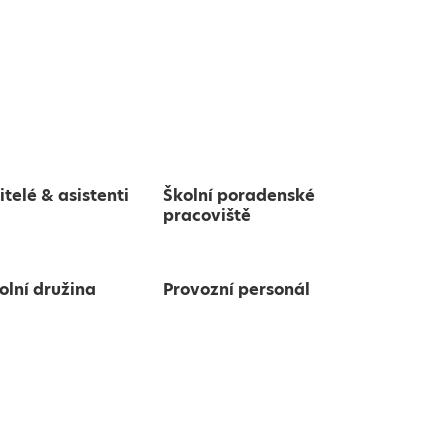
itelé & asistenti
Školní poradenské
pracoviště
olní družina
Provozní personál