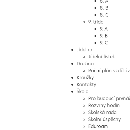
8. A
8. B
8. C
9. třída
9. A
9. B
9. C
Jídelna
Jídelní lístek
Družina
Roční plán vzděláv
Kroužky
Kontakty
Škola
Pro budoucí prvňá
Rozvrhy hodin
Školská rada
Školní úspěchy
Eduroam