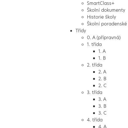
SmartClass+
Školní dokumenty
Historie školy
Školní poradenské 
Třídy
0. A (přípravná)
1. třída
1. A
1. B
2. třída
2. A
2. B
2. C
3. třída
3. A
3. B
3. C
4. třída
4. A