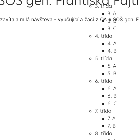
SOŠ gen. Františka Fajt
3. třída
3. A
zavítala milá návštěva - vyučující a žáci z OA a SOŠ gen. F.
3. B
3. C
4. třída
4. A
4. B
5. třída
5. A
5. B
6. třída
6. A
6. B
6. C
7. třída
7. A
7. B
8. třída