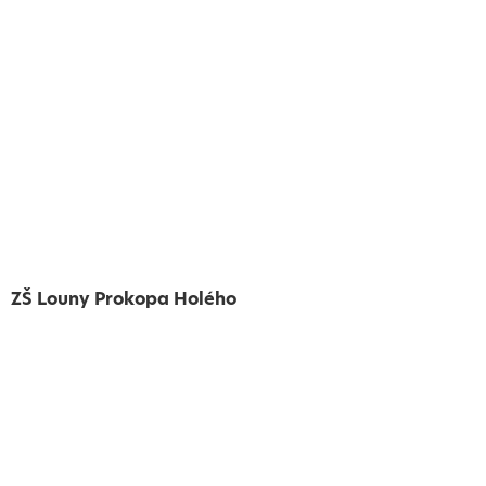
ZŠ Louny Prokopa Holého
Vytvořeno
Školalokou
2024