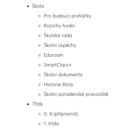
Škola
Škola
Preventivní program pro
Pro budoucí prvňáčky
Pro budoucí prvňáčky
žáky šestých tříd
Rozvrhy hodin
Rozvrhy hodin
Školská rada
Školská rada
Školní úspěchy
Preventivní program
Školní úspěchy
Eduroam
Eduroam
pro žáky šestých tříd
SmartClass+
SmartClass+
Školní dokumenty
Školní dokumenty
Historie školy
V tomto týdnu se v šestých třídách uskutečnil
Historie školy
preventivní program.
Školní poradenské pracoviště
Školní poradenské pracoviště
Třídy
Třídy
0. A (přípravná)
0. A (přípravná)
1. třída