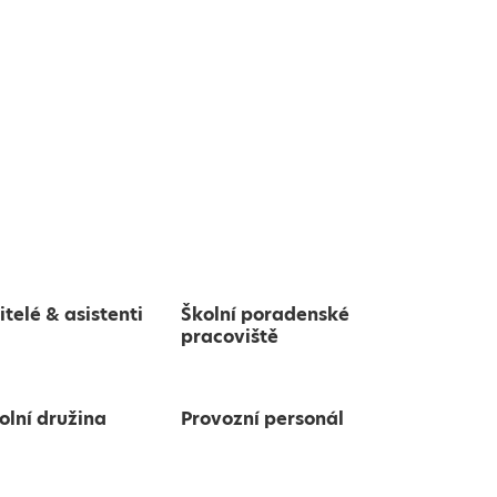
itelé & asistenti
Školní poradenské
pracoviště
olní družina
Provozní personál