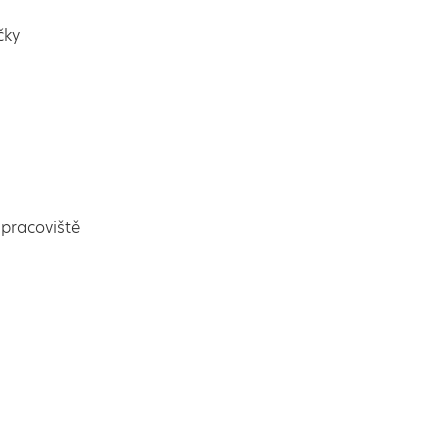
čky
pracoviště