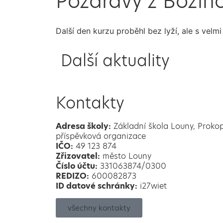
Pozdravy z Božíh
Další den kurzu proběhl bez lyží, ale s ve
Další aktuality
Kontakty
Adresa školy:
Základní škola Louny, Proko
příspěvková organizace
IČO:
49 123 874
Zřizovatel:
město Louny
Číslo účtu:
331063874/0300
REDIZO:
600082873
ID datové schránky:
i27wiet
všechny kontakty