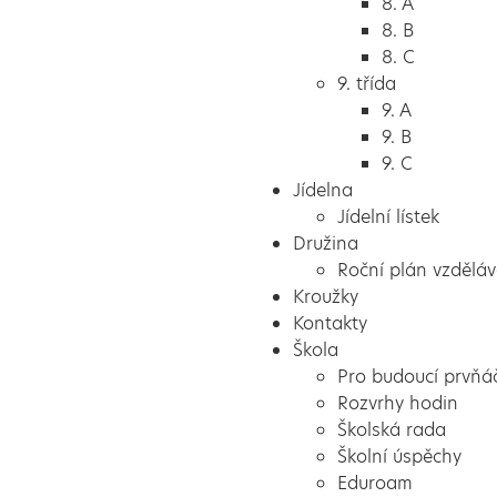
8. A
8. B
8. C
9. třída
9. A
9. B
9. C
Jídelna
Jídelní lístek
Družina
Roční plán vzděláv
Kroužky
Kontakty
Škola
Pro budoucí prvňá
Rozvrhy hodin
Školská rada
Školní úspěchy
Eduroam