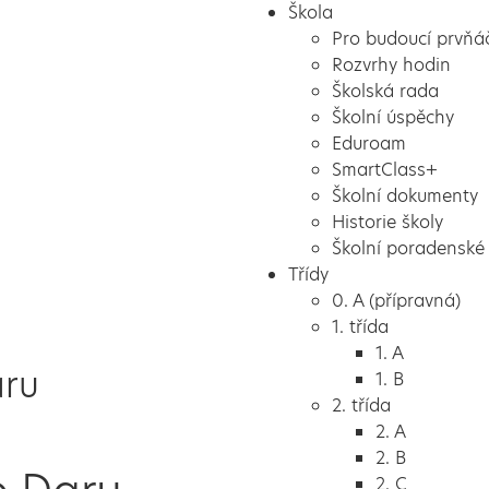
Škola
Pro budoucí prvňá
Rozvrhy hodin
Školská rada
Školní úspěchy
Eduroam
SmartClass+
Školní dokumenty
Historie školy
Školní poradenské 
Třídy
0. A (přípravná)
1. třída
1. A
aru
1. B
2. třída
2. A
2. B
2. C