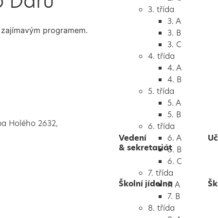
o Daru
3. třída
3. A
lmi zajímavým programem.
3. B
3. C
4. třída
4. A
4. B
5. třída
5. A
5. B
pa Holého 2632,
6. třída
Vedení
6. A
Uč
& sekretariát
6. B
6. C
7. třída
Školní jídelna
Šk
7. A
7. B
8. třída