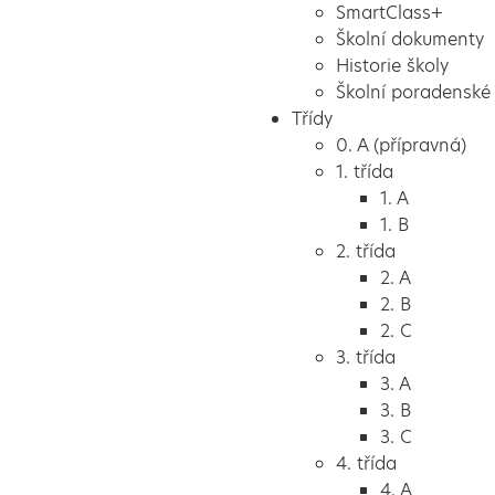
SmartClass+
Školní dokumenty
Historie školy
Školní poradenské 
Třídy
0. A (přípravná)
1. třída
1. A
1. B
2. třída
2. A
2. B
2. C
3. třída
3. A
3. B
3. C
4. třída
4. A