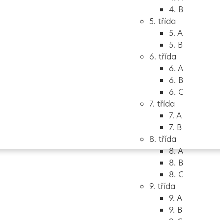
4. B
5. třída
5. A
5. B
6. třída
6. A
6. B
6. C
7. třída
7. A
Vytvořeno
Školalokou
2024
7. B
8. třída
8. A
8. B
8. C
9. třída
9. A
9. B