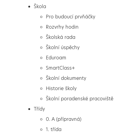
Škola
Pro budoucí prvňáčky
Rozvrhy hodin
Školská rada
Školní úspěchy
Eduroam
SmartClass+
Školní dokumenty
Historie školy
Školní poradenské pracoviště
Škola
POUŤ NA SEDMIČCE
Třídy
Pro budoucí prvňáčky
0. A (přípravná)
Rozvrhy hodin
1. třída
Školská rada