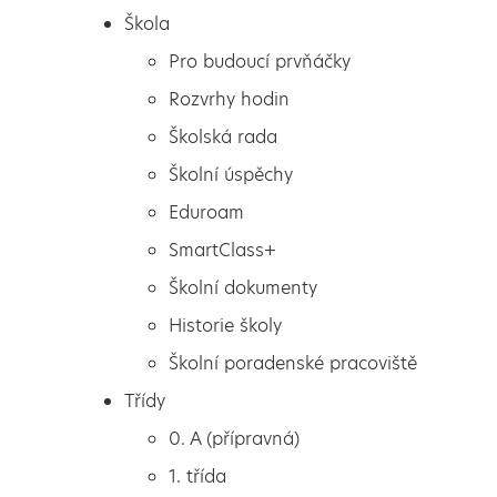
Škola
Pro budoucí prvňáčky
Rozvrhy hodin
Školská rada
Školní úspěchy
Eduroam
SmartClass+
Školní dokumenty
Historie školy
Školní poradenské pracoviště
Škola
Pohled do aktivit Kroužku
Třídy
Pro budoucí prvňáčky
Keramická dílna
0. A (přípravná)
Rozvrhy hodin
1. třída
Školská rada