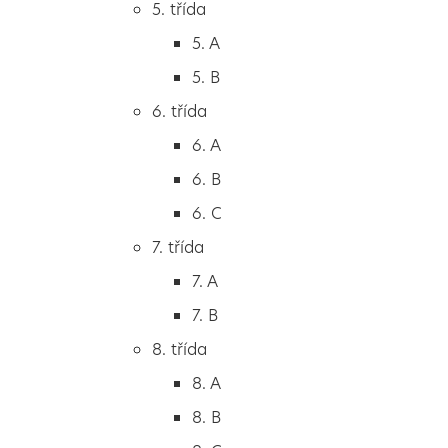
5. třída
2. B
5. A
2. C
5. B
3. třída
6. třída
3. A
6. A
3. B
6. B
3. C
6. C
4. třída
7. třída
4. A
7. A
4. B
7. B
5. třída
8. třída
5. A
8. A
5. B
8. B
6. třída