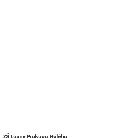
ZŠ Louny Prokopa Holého