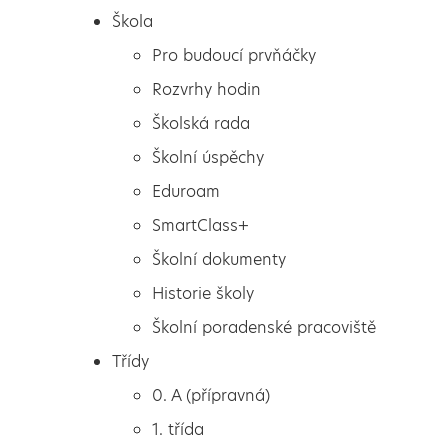
Škola
Pro budoucí prvňáčky
Rozvrhy hodin
Školská rada
Školní úspěchy
Eduroam
SmartClass+
Školní dokumenty
Historie školy
Školní poradenské pracoviště
Škola
Přáníčko
Třídy
Pro budoucí prvňáčky
0. A (přípravná)
Rozvrhy hodin
1. třída
Školská rada