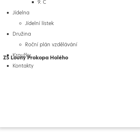
9. C
Jídelna
Jídelní lístek
Družina
Roční plán vzdělávání
Kroužky
ZŠ Louny Prokopa Holého
Kontakty
Vytvořeno
Školalokou
2024
Prohlášení o přístupnosti