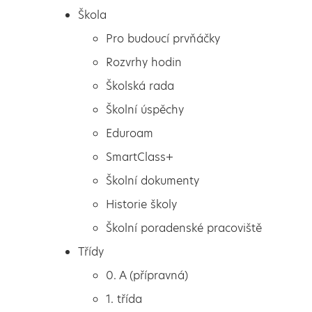
Škola
Pro budoucí prvňáčky
Rozvrhy hodin
Školská rada
Školní úspěchy
Eduroam
SmartClass+
Školní dokumenty
Historie školy
Školní poradenské pracoviště
Škola
Přání k Velikonocům
Třídy
Pro budoucí prvňáčky
0. A (přípravná)
Rozvrhy hodin
1. třída
Školská rada