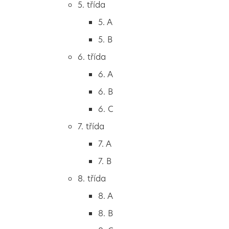
5. třída
2. B
5. A
2. C
5. B
3. třída
6. třída
3. A
6. A
3. B
6. B
3. C
6. C
4. třída
7. třída
4. A
7. A
4. B
7. B
5. třída
8. třída
5. A
8. A
5. B
8. B
6. třída