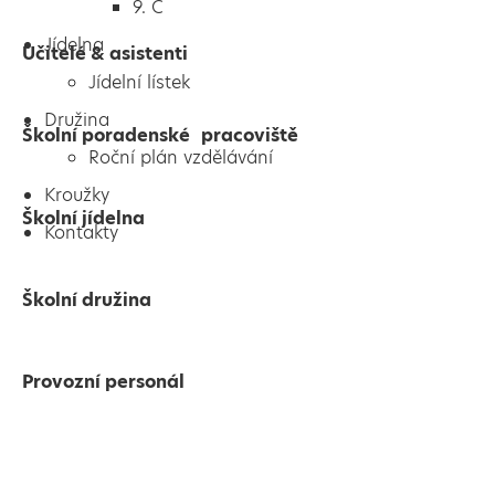
9. C
Jídelna
Učitelé & asistenti
Jídelní lístek
Družina
Školní poradenské pracoviště
Roční plán vzdělávání
Kroužky
Školní jídelna
Kontakty
Školní družina
Provozní personál