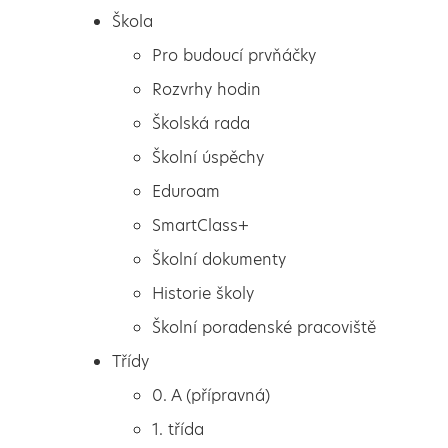
Škola
Pro budoucí prvňáčky
Rozvrhy hodin
Školská rada
Školní úspěchy
Eduroam
SmartClass+
Školní dokumenty
Historie školy
Školní poradenské pracoviště
Škola
Plody podzimu
Třídy
Pro budoucí prvňáčky
0. A (přípravná)
Rozvrhy hodin
1. třída
Školská rada