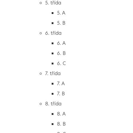
5. třída
2. B
5. A
2. C
5. B
3. třída
6. třída
3. A
6. A
3. B
6. B
3. C
6. C
4. třída
7. třída
4. A
7. A
4. B
7. B
5. třída
8. třída
5. A
8. A
5. B
8. B
6. třída