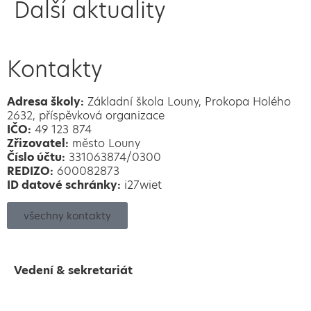
Další aktuality
Kontakty
Adresa školy:
Základní škola Louny, Prokopa Holého
2632, příspěvková organizace
IČO:
49 123 874
Zřizovatel:
město Louny
Číslo účtu:
331063874/0300
REDIZO:
600082873
ID datové schránky:
i27wiet
všechny kontakty
Vedení & sekretariát