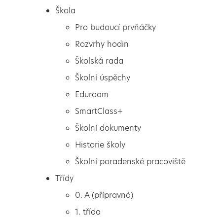
Škola
Pro budoucí prvňáčky
Rozvrhy hodin
Školská rada
Školní úspěchy
Eduroam
SmartClass+
Školní dokumenty
Historie školy
Školní poradenské pracoviště
Škola
Plavecký výcvik třetích tříd
Třídy
Pro budoucí prvňáčky
0. A (přípravná)
Rozvrhy hodin
1. třída
Školská rada