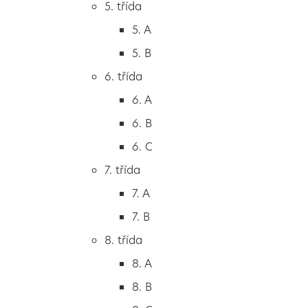
5. třída
2. B
5. A
2. C
5. B
3. třída
6. třída
3. A
6. A
3. B
6. B
3. C
6. C
4. třída
7. třída
4. A
7. A
4. B
7. B
5. třída
8. třída
5. A
8. A
5. B
8. B
6. třída