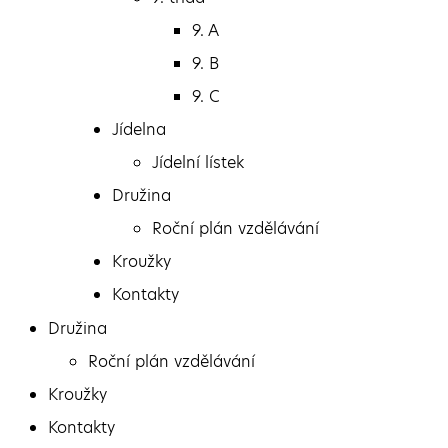
9. A
8. A
9. B
8. B
9. C
8. C
Jídelna
9. třída
Jídelní lístek
9. A
Družina
9. B
Roční plán vzdělávání
9. C
Kroužky
Jídelna
Kontakty
Jídelní lístek
Družina
Roční plán vzdělávání
Kroužky
Kontakty