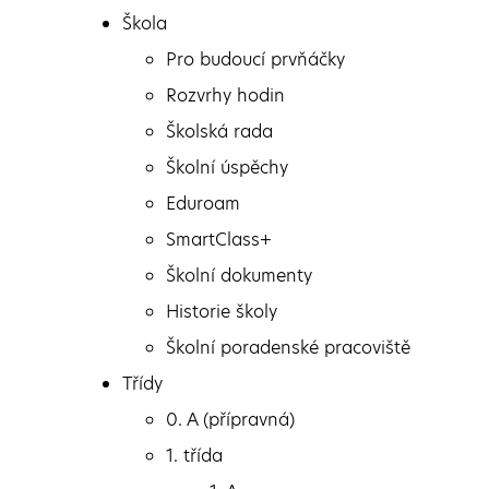
Přejít k obsahu
Škola
Pro budoucí prvňáčky
Rozvrhy hodin
Školská rada
Školní úspěchy
Škola
Eduroam
Pro budoucí prvňáčky
Přivítání prvňáčků
SmartClass+
Rozvrhy hodin
Školní dokumenty
Školská rada
Historie školy
Školní úspěchy
Školní poradenské pracoviště
Eduroam
Třídy
SmartClass+
0. A (přípravná)
Školní dokumenty
Přivítání prvňáčků
1. třída
Historie školy
Milí prvňáci, přejeme vám školní rok plný radosti a skvělých