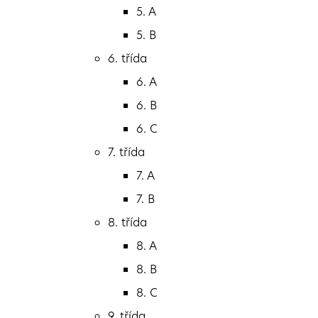
5. A
4. třída
5. B
4. A
6. třída
4. B
6. A
5. třída
6. B
5. A
6. C
5. B
7. třída
6. třída
7. A
6. A
7. B
6. B
8. třída
6. C
8. A
7. třída
8. B
7. A
8. C
7. B
9. třída
8. třída