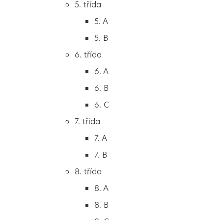
5. třída
2. B
5. A
2. C
5. B
3. třída
6. třída
3. A
6. A
3. B
6. B
3. C
6. C
4. třída
7. třída
4. A
7. A
4. B
7. B
5. třída
8. třída
5. A
8. A
5. B
8. B
6. třída