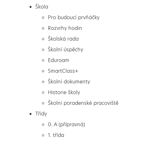
Škola
Pro budoucí prvňáčky
Rozvrhy hodin
Školská rada
Školní úspěchy
Eduroam
SmartClass+
Školní dokumenty
Historie školy
Školní poradenské pracoviště
Škola
Přihlášení do systému
Třídy
Pro budoucí prvňáčky
Školaonline
0. A (přípravná)
Rozvrhy hodin
1. třída
Školská rada