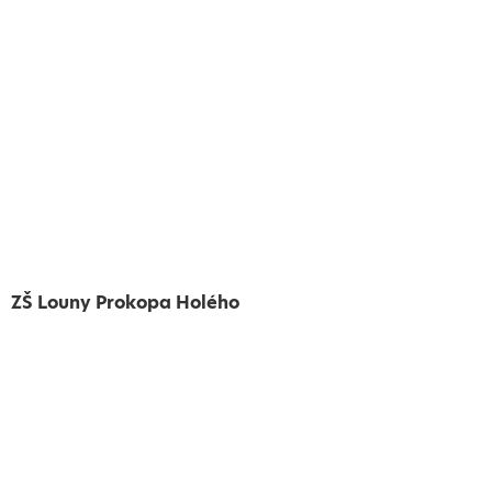
ZŠ Louny Prokopa Holého
Vytvořeno
Školalokou
2024