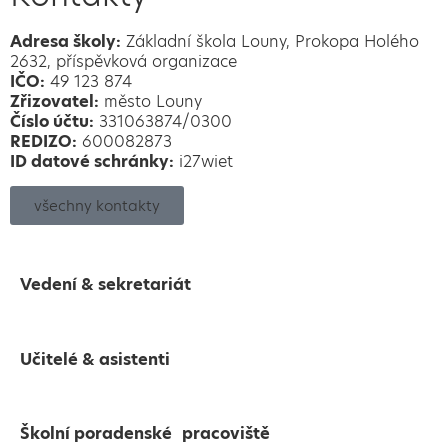
Adresa školy:
Základní škola Louny, Prokopa Holého
2632, příspěvková organizace
IČO:
49 123 874
Zřizovatel:
město Louny
Číslo účtu:
331063874/0300
REDIZO:
600082873
ID datové schránky:
i27wiet
všechny kontakty
Vedení & sekretariát
Učitelé & asistenti
Školní poradenské pracoviště