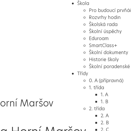
Škola
Pro budoucí prvňá
Rozvrhy hodin
Školská rada
Školní úspěchy
Eduroam
SmartClass+
Školní dokumenty
Historie školy
Školní poradenské 
Třídy
0. A (přípravná)
1. třída
1. A
orní Maršov
1. B
2. třída
2. A
2. B
2. C