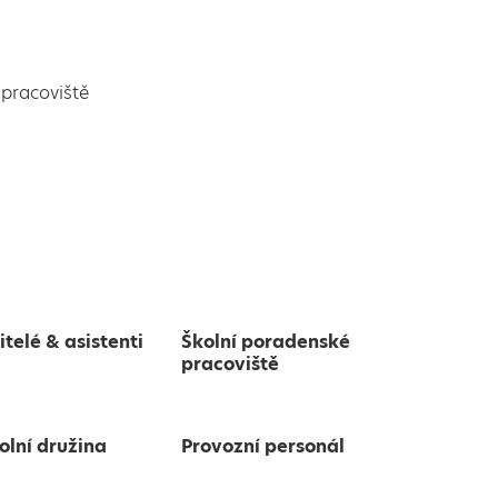
pracoviště
itelé & asistenti
Školní poradenské
pracoviště
olní družina
Provozní personál