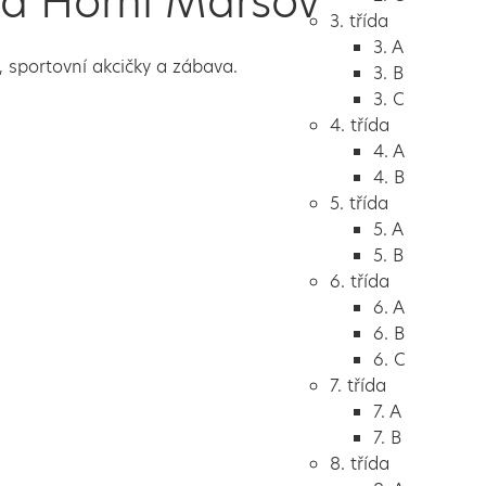
 a Horní Maršov
3. třída
3. A
y, sportovní akcičky a zábava.
3. B
3. C
4. třída
4. A
4. B
5. třída
5. A
5. B
6. třída
6. A
6. B
6. C
7. třída
7. A
7. B
8. třída