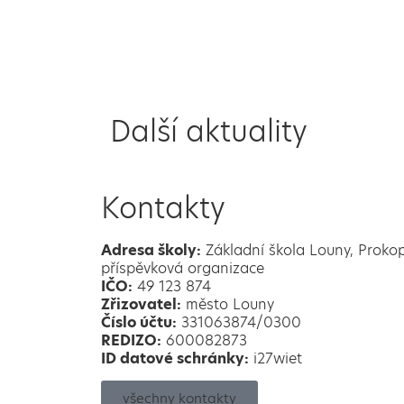
Další aktuality
Kontakty
Adresa školy:
Základní škola Louny, Proko
příspěvková organizace
IČO:
49 123 874
Zřizovatel:
město Louny
Číslo účtu:
331063874/0300
REDIZO:
600082873
ID datové schránky:
i27wiet
všechny kontakty