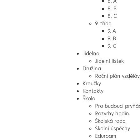
8. A
8. B
8. C
9. třída
9. A
9. B
9. C
Jídelna
Jídelní lístek
Družina
Roční plán vzděláv
Kroužky
Kontakty
Škola
Pro budoucí prvňá
Rozvrhy hodin
Školská rada
Školní úspěchy
Eduroam