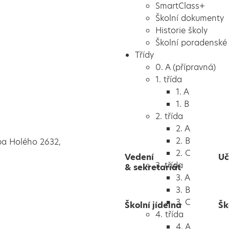
SmartClass+
Školní dokumenty
Historie školy
Školní poradenské 
Třídy
0. A (přípravná)
1. třída
1. A
1. B
2. třída
2. A
2. B
pa Holého 2632,
2. C
Vedení
Uč
3. třída
& sekretariát
3. A
3. B
3. C
Školní jídelna
Šk
4. třída
4. A