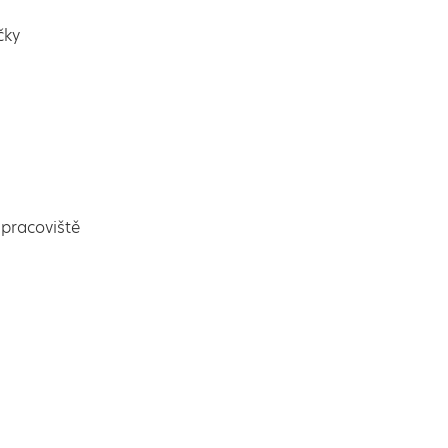
čky
pracoviště