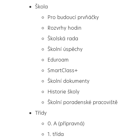
Škola
Pro budoucí prvňáčky
Rozvrhy hodin
Školská rada
Školní úspěchy
Eduroam
SmartClass+
Školní dokumenty
Historie školy
Školní poradenské pracoviště
Škola
Opožděný příjezd z
Třídy
Pro budoucí prvňáčky
lyžařského výcviku
0. A (přípravná)
Rozvrhy hodin
1. třída
Školská rada