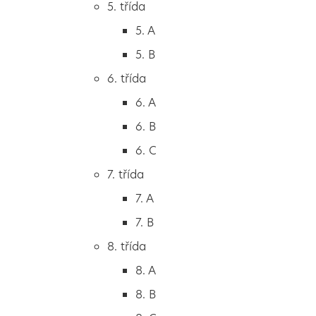
5. třída
2. B
5. A
2. C
5. B
3. třída
6. třída
3. A
6. A
3. B
6. B
3. C
6. C
4. třída
7. třída
4. A
7. A
4. B
7. B
5. třída
8. třída
5. A
8. A
5. B
8. B
6. třída