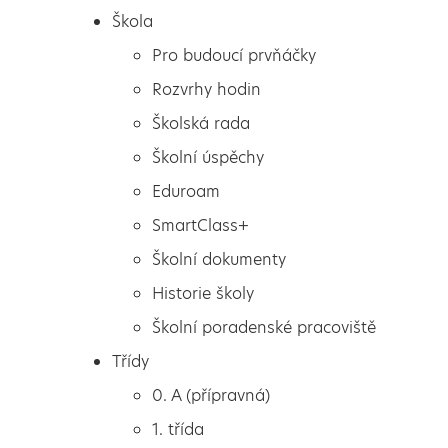
Škola
Pro budoucí prvňáčky
Rozvrhy hodin
Školská rada
Školní úspěchy
Eduroam
SmartClass+
Školní dokumenty
Historie školy
Školní poradenské pracoviště
Škola
Okresní kolo olympiády v
Třídy
Pro budoucí prvňáčky
anglickém jazyce
0. A (přípravná)
Rozvrhy hodin
1. třída
Školská rada