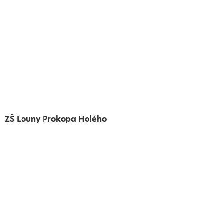
ZŠ Louny Prokopa Holého
Vytvořeno
Školalokou
2024
Prohlášení o přístupnosti