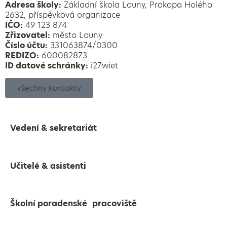
Adresa školy:
Základní škola Louny, Prokopa Holého
2632, příspěvková organizace
IČO:
49 123 874
Zřizovatel:
město Louny
Číslo účtu:
331063874/0300
REDIZO:
600082873
ID datové schránky:
i27wiet
všechny kontakty
Vedení & sekretariát
Učitelé & asistenti
Školní poradenské pracoviště